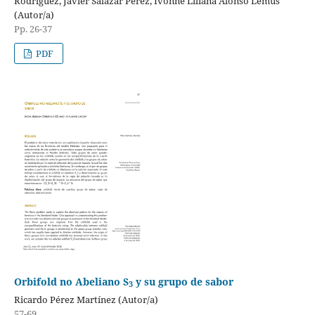
Rodríguez, Javier Salazar Pérez, Ivonne Liliana Alonso Lemus
(Autor/a)
Pp. 26-37
PDF
Orbifold no Abeliano S
y su grupo de sabor
3
Ricardo Pérez Martínez (Autor/a)
57-69