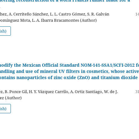
d
hez, A. Cerriteño Sánchez, L. L. Castro Gómez, S. R. Galván
14
 Domínguez Mota, L. A. Ibarra Bracamontes (Author)
ish)
modify the Mexican Official Standard NOM-141-SSA1/SCFI-2012 f
andling and use of mineral UV filters in cosmetics, whose active
ontains nanoparticles of zinc oxide (ZnO) and titanium dioxide
, B. Ponce Gil, H. Y. Vázquez Carrilo, A. Ortiz Santiago, W. de J.
31
ez (Author)
ish)