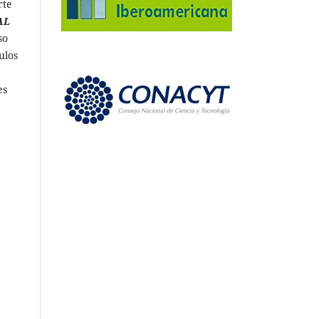
rte
AL
so
ulos
es