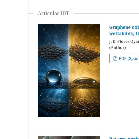
Artículos IDT
Graphene oxid
wettability, 
J. D. Flores Oye
(Author)
PDF (Span
Reverse-engin