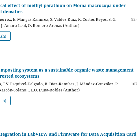
ical effect of methyl parathion on Moina macrocopa under
l densities
érrez, E. Mangas Ramírez, S. Valdez Ruíz, K. Cortés Reyes, S. G.
92 
 J. Amaro Leal, O. Romero Arenas (Author)
ish)
omposting system as a sustainable organic waste management
orested ecosystems
a, T.V. Esquivel-Delgado, B. Díaz-Ramírez, J. Méndez-González, P.
107
Rascón-SolanoJ., E.O. Luna-Robles (Author)
ish)
Integration in LabVIEW and Firmware for Data Acquisition Card