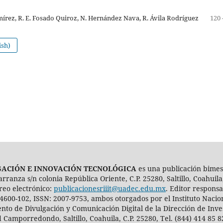
írez, R. E. Fosado Quiroz, N. Hernández Nava, R. Ávila Rodríguez
120 
ish)
IGACIÓN E INNOVACIÓN TECNOLÓGICA
es una publicación bimes
nza s/n colonia República Oriente, C.P. 25280, Saltillo, Coahuila,
reo electrónico:
publicacionesriiit@uadec.edu.mx
. Editor respons
4600-102, ISSN: 2007-9753, ambos otorgados por el Instituto Nacio
to de Divulgación y Comunicación Digital de la Dirección de Inve
d Camporredondo, Saltillo, Coahuila, C.P. 25280, Tel. (844) 414 85 