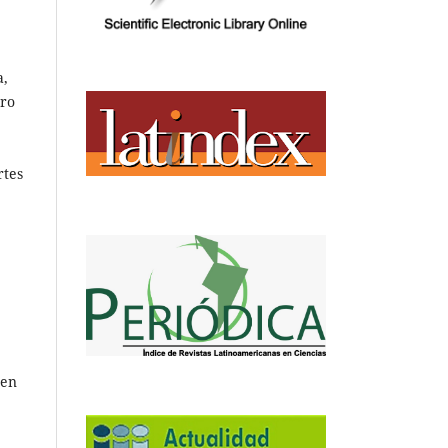
a,
tro
rtes
 en