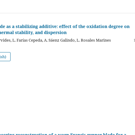
e as a stabilizing additive: effect of the oxidation degree on
thermal stability, and dispersion
rvides, L. Farías Cepeda, A. Sáenz Galindo, L. Rosales Marines
ish)
eering reconstruction of a worn Francis runner blade for a