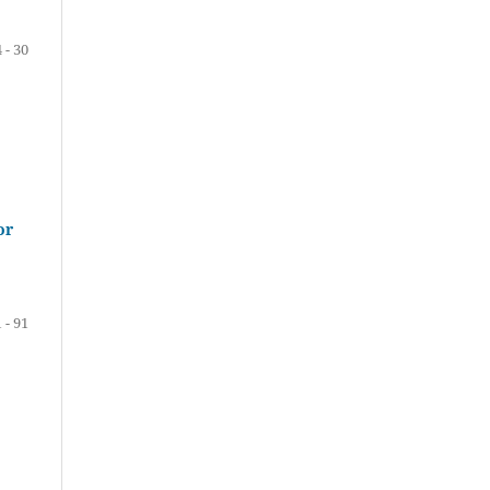
 - 30
or
 - 91