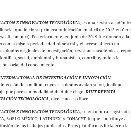
IGACIÓN E INNOVACIÓN TECNOLÓGICA
, es una revista académic
plinaria, que inició su primera publicación en abril de 2013 en Cen
//riiit.com.mx/). Posteriormente, en junio de 2019 fue donada a la
con la misma periodicidad bimestral y el acceso abierto no
esultados originales de investigación, revisiones académicas, repo
ientífico, social, ambiental y humanístico, contribuyendo a la
ión social del conocimiento.
 INTERNACIONAL DE INVESTIGACIÓN E INNOVACIÓN
detección de similitud, cuyos resultados avalan su originalidad.
raje por pares en modalidad de doble ciego.
RIIIT REVISTA
OVACIÓN TECNOLÓGICA
, ofrece acceso libre.
IGACIÓN E INNOVACIÓN TECNOLÓGICA
,
se encuentra registrada
ICA, SciELO MÉXICO, LATINDEX, y CONACYT, lo que contribuye a
difusión de los trabajos publicados. Estas plataformas fortalecen la