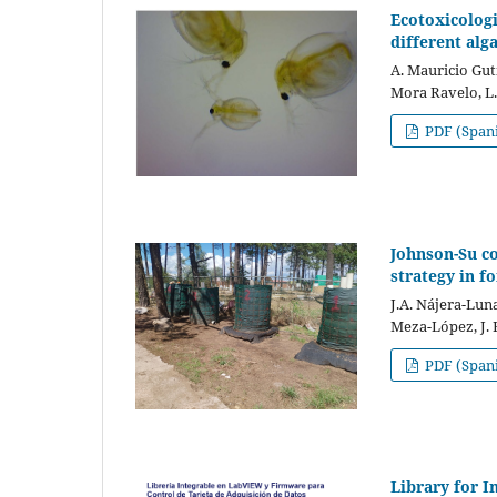
Ecotoxicolog
different alga
A. Mauricio Guti
Mora Ravelo, L.
PDF (Span
Johnson-Su c
strategy in f
J.A. Nájera-Lun
Meza-López, J. 
PDF (Span
Library for 