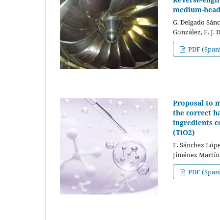
medium-hea
G. Delgado Sánc
González, F. J.
PDF (Span
Proposal to 
the correct h
ingredients c
(TiO2)
F. Sánchez López
Jiménez Martín
PDF (Span