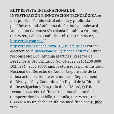
RIIIT REVISTA INTERNACIONAL DE
INVESTIGACIÓN E INNOVACIÓN TECNOLÓGICA
es
una publicación bimestral editada y publicada
por Universidad Autónoma de Coahuila, boulevard
Venustiano Carranza s/n colonia República Oriente,
C.P. 25280, Saltillo, Coahuila, Tel. (844) 414 85 82,
https://riiit.com.mx/
/
https://revistas.uadec.mx/RIIIT/issue/current
correo
electrónico:
publicacionesriiit@uadec.edu.mx
. Editor
responsable: Dra. Antonia Martínez. Reserva de
Derechos al Uso Exclusivo No. 04-2022-021512364600-
102, ISSN: 2007-9753, ambos otorgados por el Instituto
Nacional del Derecho de Autor. Responsable de la
última actualización de este número, Departamento
de Divulgación y Comunicación Digital de la Dirección
de Investigación y Posgrado de la UAdeC, Q.F.B.
Fernando García, Edificio “D” planta alta, unidad
Camporredondo, Saltillo, Coahuila, C.P. 25280, Tel.
(844) 414 85 82, fecha de última modificación:
01 julio
2026.