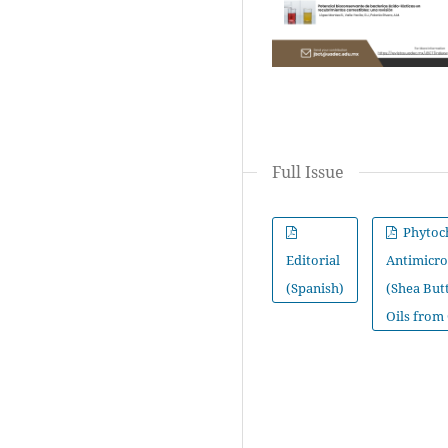
Full Issue
Phytoch
Editorial
Antimicrob
(Spanish)
(Shea Butt
Oils from 