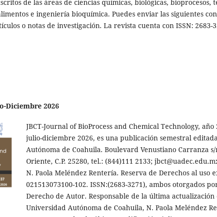
ritos de las áreas de ciencias químicas, biológicas, bioprocesos, t
limentos e ingeniería bioquímica. Puedes enviar las siguientes con
rtículos o notas de investigación. La revista cuenta con ISSN: 2683
lio-Diciembre 2026
JBCT-Journal of BioProcess and Chemical Technology, año 
julio-diciembre 2026, es una publicación semestral editad
Autónoma de Coahuila. Boulevard Venustiano Carranza s/n
Oriente, C.P. 25280, tel.: (844)111 2133; jbct@uadec.edu.m
N. Paola Meléndez Rentería. Reserva de Derechos al uso e
021513073100-102. ISSN:(2683-3271), ambos otorgados por 
Derecho de Autor. Responsable de la última actualización
Universidad Autónoma de Coahuila, N. Paola Meléndez Rente