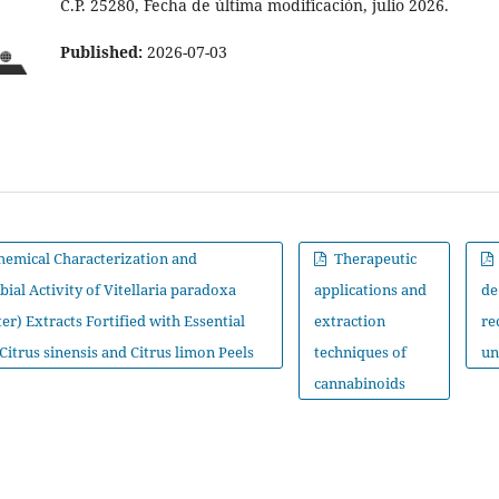
C.P. 25280, Fecha de última modificación, julio 2026.
Published:
2026-07-03
emical Characterization and
Therapeutic
ial Activity of Vitellaria paradoxa
applications and
de
er) Extracts Fortified with Essential
extraction
re
Citrus sinensis and Citrus limon Peels
techniques of
un
cannabinoids