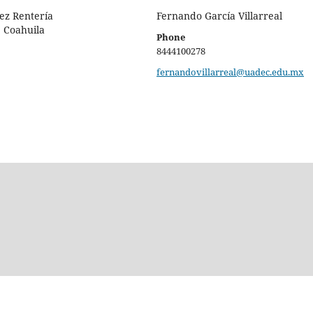
ez Rentería
Fernando García Villarreal
 Coahuila
Phone
8444100278
fernandovillarreal@uadec.edu.mx