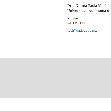
Dra. Norma Paola Melénd
Universidad Autónoma de
Phone
8441112133
jbct@uadec.edu.mx