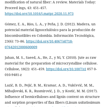
modification of natural fiber: A review. Materials Today:
Proceed ings, 43: 451–457.
https://doi.org/10.1016/j.matpr.2020.11.973
Gómez, E. A., Ríos, L. A., y Peña, J. D. (2012). Madera, un
potencial material lignocelulósico para la producción de
biocombustibles en Colombia. Información Tecnológica,
23(6): 73–86.
https://doi.org/10.4067/s0718-
07642012000600009
Jahan, M. S., Saeed, A., He, Z., y Ni, Y. (2010). Jute as raw
material for the preparation of microcrystalline cellulose.
Cellulose, 18(2): 451–459.
https://doi.org/10.1007/s1
057 0-
010-9481-z
Lazić, B. D., Pejić, B. M., Kramar, A. D., Vukčević, M. M.,
Mihajlovski, K. R., Rusmirović, J. D., y Kostić, M. M. (2017).
Influence of hemicelluloses and lignin content on structure
and sorption properties of flax fibers (Linum usitatissimum