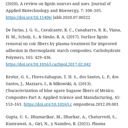
(2020). A review on lignin sources and uses. Journal of
Applied Biotechnology and Bioenergy, 7: 100–105.
https://doi.org/10.15406/
jabb.2020.07.00222
De Farias, J. G. G., Cavalcante, R. C., Canabarro, B. R., Viana,
H. M., Scholz, S., & Simão, R. A. (2017). Surface lignin
removal on coir fibers by plasma treatment for improved
adhesion in thermoplastic starch composites. Carbohydrate
Polymers, 165: 429–436.
https://doi.org/10.1016/j.carbpol.2017.02.042
Kestur, G. S., Flores-Sahagun, T. H. S., dos Santos, L. P., dos
Santos, J., Mazzaro, I., & Mikowski, A. (2013).
Characterization of blue agave bagasse fibers of Mexico.
Composites Part A: Applied Science and Manufacturing, 45:
153–161.
https://doi.org/10.1016/j.c
ompositesa.2012.09.001
Gupta, U. S., Dhamarikar, M., Dharkar, A., Chaturvedi, S.,
Kumrawat, A., Giri, N., y Namdeo, R. (2021). Plasma