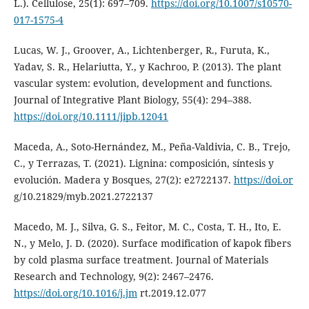
L.). Cellulose, 25(1): 697–709.
https://doi.org/10.1007/s10570-
017-1575-4
Lucas, W. J., Groover, A., Lichtenberger, R., Furuta, K.,
Yadav, S. R., Helariutta, Y., y Kachroo, P. (2013). The plant
vascular system: evolution, development and functions.
Journal of Integrative Plant Biology, 55(4): 294–388.
https://doi.org/10.1111/jipb.12041
Maceda, A., Soto-Hernández, M., Peña-Valdivia, C. B., Trejo,
C., y Terrazas, T. (2021). Lignina: composición, síntesis y
evolución. Madera y Bosques, 27(2): e2722137.
https://doi.or
g/10.21829/myb.2021.2722137
Macedo, M. J., Silva, G. S., Feitor, M. C., Costa, T. H., Ito, E.
N., y Melo, J. D. (2020). Surface modification of kapok fibers
by cold plasma surface treatment. Journal of Materials
Research and Technology, 9(2): 2467–2476.
https://doi.org/10.1016/j.jm
rt.2019.12.077