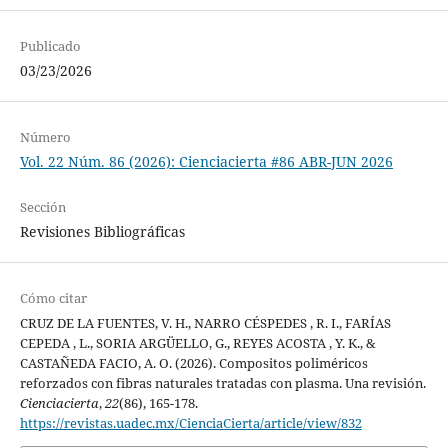
Publicado
03/23/2026
Número
Vol. 22 Núm. 86 (2026): Cienciacierta #86 ABR-JUN 2026
Sección
Revisiones Bibliográficas
Cómo citar
CRUZ DE LA FUENTES, V. H., NARRO CÉSPEDES , R. I., FARÍAS
CEPEDA , L., SORIA ARGÜELLO, G., REYES ACOSTA , Y. K., &
CASTAÑEDA FACIO, A. O. (2026). Compositos poliméricos
reforzados con fibras naturales tratadas con plasma. Una revisión.
Cienciacierta
,
22
(86), 165-178.
https://revistas.uadec.mx/CienciaCierta/article/view/832