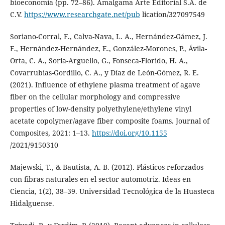
bioeconomía (pp. 72–86). Amalgama Arte Editorial S.A. de
C.V.
https://www.researchgate.net/pub
lication/327097549
Soriano-Corral, F., Calva-Nava, L. A., Hernández-Gámez, J.
F., Hernández-Hernández, E., González-Morones, P., Ávila-
Orta, C. A., Soria-Arguello, G., Fonseca-Florido, H. A.,
Covarrubias-Gordillo, C. A., y Díaz de León-Gómez, R. E.
(2021). Influence of ethylene plasma treatment of agave
fiber on the cellular morphology and compressive
properties of low-density polyethylene/ethylene vinyl
acetate copolymer/agave fiber composite foams. Journal of
Composites, 2021: 1–13.
https://doi.org/10.1155
/2021/9150310
Majewski, T., & Bautista, A. B. (2012). Plásticos reforzados
con fibras naturales en el sector automotriz. Ideas en
Ciencia, 1(2), 38–39. Universidad Tecnológica de la Huasteca
Hidalguense.