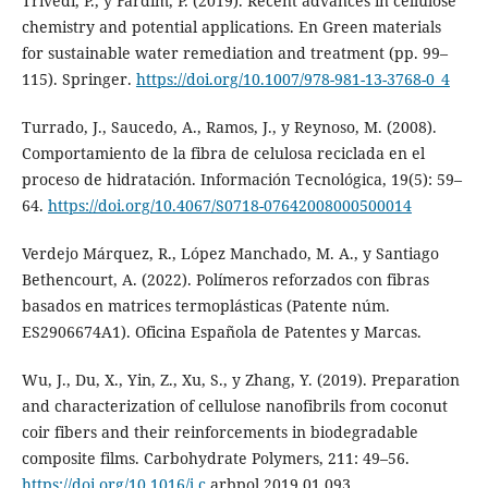
Trivedi, P., y Fardim, P. (2019). Recent advances in cellulose
chemistry and potential applications. En Green materials
for sustainable water remediation and treatment (pp. 99–
115). Springer.
https://doi.org/10.1007/978-981-13-3768-0_4
Turrado, J., Saucedo, A., Ramos, J., y Reynoso, M. (2008).
Comportamiento de la fibra de celulosa reciclada en el
proceso de hidratación. Información Tecnológica, 19(5): 59–
64.
https://doi.org/10.4067/S0718-07642008000500014
Verdejo Márquez, R., López Manchado, M. A., y Santiago
Bethencourt, A. (2022). Polímeros reforzados con fibras
basados en matrices termoplásticas (Patente núm.
ES2906674A1). Oficina Española de Patentes y Marcas.
Wu, J., Du, X., Yin, Z., Xu, S., y Zhang, Y. (2019). Preparation
and characterization of cellulose nanofibrils from coconut
coir fibers and their reinforcements in biodegradable
composite films. Carbohydrate Polymers, 211: 49–56.
https://doi.org/10.1016/j.c
arbpol.2019.01.093