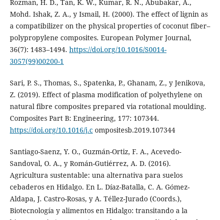
Rozman, H. D., Tan, K. W., Kumar, R. N., Abubakar, A.,
Mohd. Ishak, Z. A., y Ismail, H. (2000). The effect of lignin as
a compatibilizer on the physical properties of coconut fiber–
polypropylene composites. European Polymer Journal,
36(7): 1483–1494.
https://doi.org/10.1016/S0014-
3057(99)00200-1
Sari, P. S., Thomas, S., Spatenka, P., Ghanam, Z., y Jenikova,
Z. (2019). Effect of plasma modification of polyethylene on
natural fibre composites prepared via rotational moulding.
Composites Part B: Engineering, 177: 107344.
https://doi.org/10.1016/j.c
ompositesb.2019.107344
Santiago-Saenz, Y. O., Guzmán-Ortiz, F. A., Acevedo-
Sandoval, O. A., y Román-Gutiérrez, A. D. (2016).
Agricultura sustentable: una alternativa para suelos
cebaderos en Hidalgo. En L. Díaz-Batalla, C. A. Gómez-
Aldapa, J. Castro-Rosas, y A. Téllez-Jurado (Coords.),
Biotecnología y alimentos en Hidalgo: transitando a la