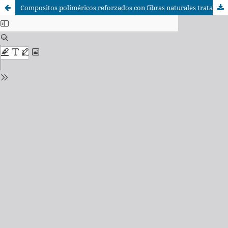
Compositos poliméricos reforzados con fibras naturales tratadas con plasma. Una revisión