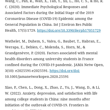
Wang, C., Pan, R., Wan, X., Tan, Y., Xu, L., Ho, C. S., & Ho, R.
C. (2020). Immediate Psychological Responses and
Associated Factors during the Initial Stage of the 2019
Coronavirus Disease (COVID-19) Epidemic among the
General Population in China. Int J Environ Res Public
Health, 17(5):1729.
https://doi.org/10.3390/ijerph17051729
Wathelet, M., Duhem, S., Vaiva, G., Baubet, T., Habran, E.,
Veerapa, E., Debien, C., Molenda, S., Horn, M., &
Grandgenèvre, P. (2020). Factors associated with mental
health disorders among university students in France
confined during the COVID-19 pandemic. JAMA Netw Open,
3(10): e2025591-e2025591.
https://doi.org/doi:
10.1001/jamanetworkopen.2020.25591
Xiao, P., Chen, L., Dong, X., Zhao, Z., Yu, J., Wang, D., & Li,
W. (2022). Anxiety, depression, and satisfaction with life
among college students in China: nine months after
initiation of the outbreak of COVID-19. Frontiers in