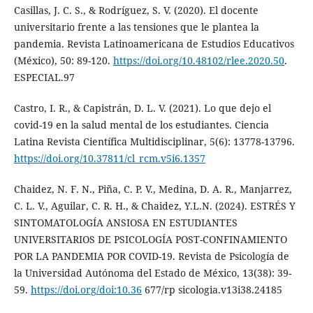
Casillas, J. C. S., & Rodríguez, S. V. (2020). El docente
universitario frente a las tensiones que le plantea la
pandemia. Revista Latinoamericana de Estudios Educativos
(México), 50: 89-120.
https://doi.org/10.48102/rlee.2020.50
.
ESPECIAL.97
Castro, I. R., & Capistrán, D. L. V. (2021). Lo que dejo el
covid-19 en la salud mental de los estudiantes. Ciencia
Latina Revista Científica Multidisciplinar, 5(6): 13778-13796.
https://doi.org/10.37811/cl_rcm.v5i6.1357
Chaidez, N. F. N., Piña, C. P. V., Medina, D. A. R., Manjarrez,
C. L. V., Aguilar, C. R. H., & Chaidez, Y.L.N. (2024). ESTRÉS Y
SINTOMATOLOGÍA ANSIOSA EN ESTUDIANTES
UNIVERSITARIOS DE PSICOLOGÍA POST-CONFINAMIENTO
POR LA PANDEMIA POR COVID-19. Revista de Psicología de
la Universidad Autónoma del Estado de México, 13(38): 39-
59.
https://doi.org/doi:10.36
677/rp sicologia.v13i38.24185