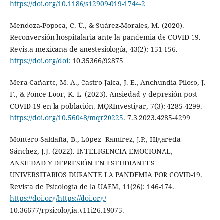
https://doi.org/10.1186/s12909-019-1744-2
Mendoza-Popoca, C. Ú., & Suárez-Morales, M. (2020).
Reconversión hospitalaria ante la pandemia de COVID-19.
Revista mexicana de anestesiología, 43(2): 151-156.
https://doi.org/doi:
10.35366/92875
Mera-Cañarte, M. A., Castro-Jalca, J. E., Anchundia-Piloso, J.
F., & Ponce-Loor, K. L. (2023). Ansiedad y depresión post
COVID-19 en la población. MQRInvestigar, 7(3): 4285-4299.
https://doi.org/10.56048/mqr20225
. 7.3.2023.4285-4299
Montero-Saldaña, B., López- Ramírez, J.P., Higareda-
Sánchez, J.J. (2022). INTELIGENCIA EMOCIONAL,
ANSIEDAD Y DEPRESIÓN EN ESTUDIANTES
UNIVERSITARIOS DURANTE LA PANDEMIA POR COVID-19.
Revista de Psicología de la UAEM, 11(26): 146-174.
https://doi.org/https://doi.org/
10.36677/rpsicologia.v11i26.19075.