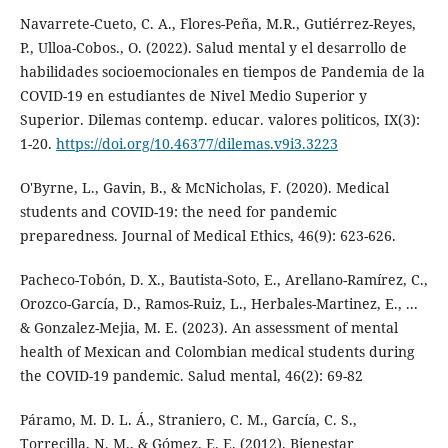
Navarrete-Cueto, C. A., Flores-Peña, M.R., Gutiérrez-Reyes,
P., Ulloa-Cobos., O. (2022). Salud mental y el desarrollo de
habilidades socioemocionales en tiempos de Pandemia de la
COVID-19 en estudiantes de Nivel Medio Superior y
Superior. Dilemas contemp. educar. valores politicos, IX(3):
1-20.
https://doi.org/10.46377/dilemas.v9i3.3223
O'Byrne, L., Gavin, B., & McNicholas, F. (2020). Medical
students and COVID-19: the need for pandemic
preparedness. Journal of Medical Ethics, 46(9): 623-626.
Pacheco-Tobón, D. X., Bautista-Soto, E., Arellano-Ramírez, C.,
Orozco-García, D., Ramos-Ruiz, L., Herbales-Martinez, E., ...
& Gonzalez-Mejia, M. E. (2023). An assessment of mental
health of Mexican and Colombian medical students during
the COVID-19 pandemic. Salud mental, 46(2): 69-82
Páramo, M. D. L. Á., Straniero, C. M., García, C. S.,
Torrecilla, N. M., & Gómez, E. E. (2012). Bienestar