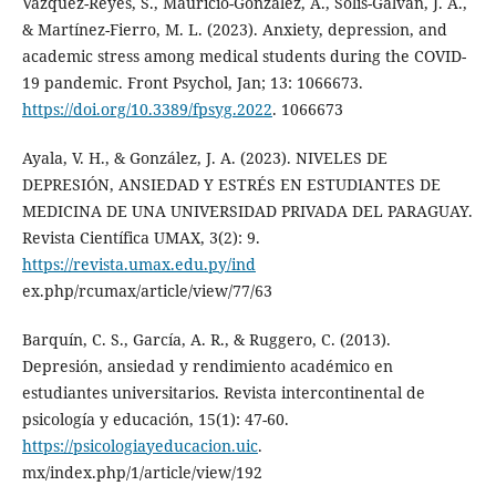
Vázquez-Reyes, S., Mauricio-González, A., Solís-Galván, J. A.,
& Martínez-Fierro, M. L. (2023). Anxiety, depression, and
academic stress among medical students during the COVID-
19 pandemic. Front Psychol, Jan; 13: 1066673.
https://doi.org/10.3389/fpsyg.2022
. 1066673
Ayala, V. H., & González, J. A. (2023). NIVELES DE
DEPRESIÓN, ANSIEDAD Y ESTRÉS EN ESTUDIANTES DE
MEDICINA DE UNA UNIVERSIDAD PRIVADA DEL PARAGUAY.
Revista Científica UMAX, 3(2): 9.
https://revista.umax.edu.py/ind
ex.php/rcumax/article/view/77/63
Barquín, C. S., García, A. R., & Ruggero, C. (2013).
Depresión, ansiedad y rendimiento académico en
estudiantes universitarios. Revista intercontinental de
psicología y educación, 15(1): 47-60.
https://psicologiayeducacion.uic
.
mx/index.php/1/article/view/192