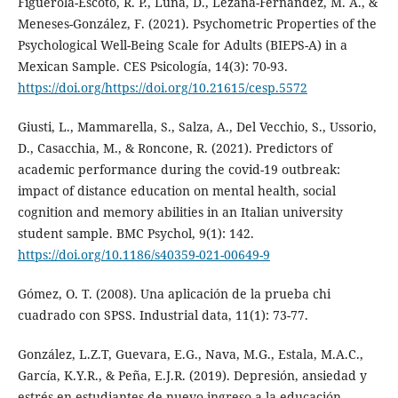
Figuerola-Escoto, R. P., Luna, D., Lezana-Fernández, M. A., &
Meneses-González, F. (2021). Psychometric Properties of the
Psychological Well-Being Scale for Adults (BIEPS-A) in a
Mexican Sample. CES Psicología, 14(3): 70-93.
https://doi.org/https://doi.org/10.21615/cesp.5572
Giusti, L., Mammarella, S., Salza, A., Del Vecchio, S., Ussorio,
D., Casacchia, M., & Roncone, R. (2021). Predictors of
academic performance during the covid-19 outbreak:
impact of distance education on mental health, social
cognition and memory abilities in an Italian university
student sample. BMC Psychol, 9(1): 142.
https://doi.org/10.1186/s40359-021-00649-9
Gómez, O. T. (2008). Una aplicación de la prueba chi
cuadrado con SPSS. Industrial data, 11(1): 73-77.
González, L.Z.T, Guevara, E.G., Nava, M.G., Estala, M.A.C.,
García, K.Y.R., & Peña, E.J.R. (2019). Depresión, ansiedad y
estrés en estudiantes de nuevo ingreso a la educación