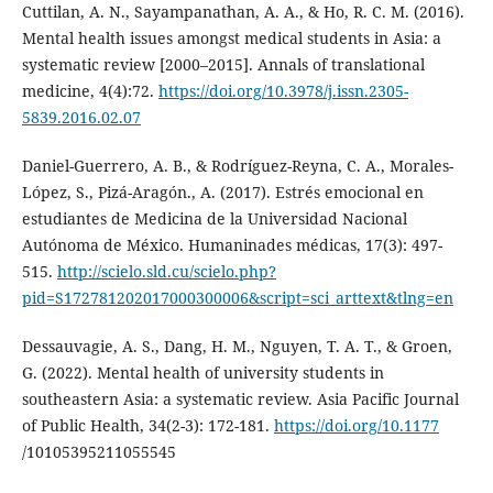
Cuttilan, A. N., Sayampanathan, A. A., & Ho, R. C. M. (2016).
Mental health issues amongst medical students in Asia: a
systematic review [2000–2015]. Annals of translational
medicine, 4(4):72.
https://doi.org/10.3978/j.issn.2305-
5839.2016.02.07
Daniel-Guerrero, A. B., & Rodríguez-Reyna, C. A., Morales-
López, S., Pizá-Aragón., A. (2017). Estrés emocional en
estudiantes de Medicina de la Universidad Nacional
Autónoma de México. Humaninades médicas, 17(3): 497-
515.
http://scielo.sld.cu/scielo.php?
pid=S172781202017000300006&script=sci_arttext&tlng=en
Dessauvagie, A. S., Dang, H. M., Nguyen, T. A. T., & Groen,
G. (2022). Mental health of university students in
southeastern Asia: a systematic review. Asia Pacific Journal
of Public Health, 34(2-3): 172-181.
https://doi.org/10.1177
/10105395211055545