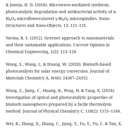
& Juneja, H. D. (2018). Microwave-mediated synthesis,
photocatalytic degradation and antibacterial activity of α-
Bi₂O₃ microflowers/novel γ-Bi₂O₃ microspindles. Nano-
Structures and Nano-Objects, 13: 121–131.
Varma, R. S. (2012). Greener approach to nanomaterials
and their sustainable applications. Current Opinion in
Chemical Engineering, 1(2): 123–128.
Wang, S., Wang, L. & Huang, W. (2020). Bismuth-based
photocatalysts for solar energy conversion. Journal of
Materials Chemistry A, 8(46): 24307–24352
Wang, Z., Jiang, C., Huang, R., Peng, H. & Tang, X. (2014).
Investigation of optical and photocatalytic properties of
bismuth nanospheres prepared by a facile thermolysis
method. Journal of Physical Chemistry C, 118(2): 1155–1160.
Wei, B., Zhang, X., Zhang, C., Jiang, Y., Fu, Y., Yu, C. & Yan, X.