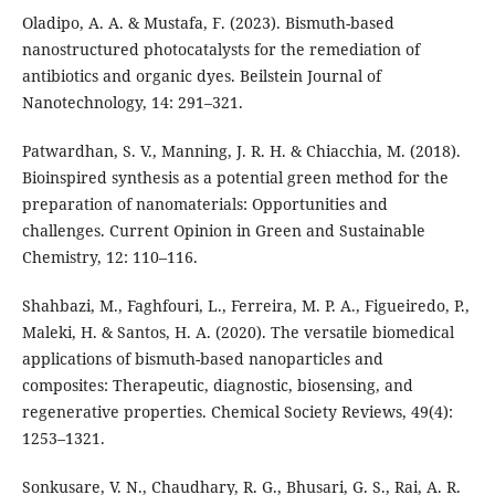
Oladipo, A. A. & Mustafa, F. (2023). Bismuth-based
nanostructured photocatalysts for the remediation of
antibiotics and organic dyes. Beilstein Journal of
Nanotechnology, 14: 291–321.
Patwardhan, S. V., Manning, J. R. H. & Chiacchia, M. (2018).
Bioinspired synthesis as a potential green method for the
preparation of nanomaterials: Opportunities and
challenges. Current Opinion in Green and Sustainable
Chemistry, 12: 110–116.
Shahbazi, M., Faghfouri, L., Ferreira, M. P. A., Figueiredo, P.,
Maleki, H. & Santos, H. A. (2020). The versatile biomedical
applications of bismuth-based nanoparticles and
composites: Therapeutic, diagnostic, biosensing, and
regenerative properties. Chemical Society Reviews, 49(4):
1253–1321.
Sonkusare, V. N., Chaudhary, R. G., Bhusari, G. S., Rai, A. R.