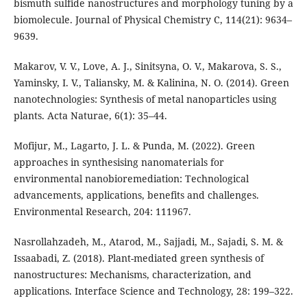
bismuth sulfide nanostructures and morphology tuning by a
biomolecule. Journal of Physical Chemistry C, 114(21): 9634–
9639.
Makarov, V. V., Love, A. J., Sinitsyna, O. V., Makarova, S. S.,
Yaminsky, I. V., Taliansky, M. & Kalinina, N. O. (2014). Green
nanotechnologies: Synthesis of metal nanoparticles using
plants. Acta Naturae, 6(1): 35–44.
Mofijur, M., Lagarto, J. L. & Punda, M. (2022). Green
approaches in synthesising nanomaterials for
environmental nanobioremediation: Technological
advancements, applications, benefits and challenges.
Environmental Research, 204: 111967.
Nasrollahzadeh, M., Atarod, M., Sajjadi, M., Sajadi, S. M. &
Issaabadi, Z. (2018). Plant-mediated green synthesis of
nanostructures: Mechanisms, characterization, and
applications. Interface Science and Technology, 28: 199–322.