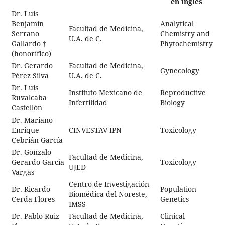
en inglés
Dr. Luis
Benjamín
Analytical
Facultad de Medicina,
Serrano
Chemistry and
U.A. de C.
Gallardo †
Phytochemistry
(honorífico)
Dr. Gerardo
Facultad de Medicina,
Gynecology
Pérez Silva
U.A. de C.
Dr. Luis
Instituto Mexicano de
Reproductive
Ruvalcaba
Infertilidad
Biology
Castellón
Dr. Mariano
Enrique
CINVESTAV-IPN
Toxicology
Cebrián García
Dr. Gonzalo
Facultad de Medicina,
Gerardo García
Toxicology
UJED
Vargas
Centro de Investigación
Dr. Ricardo
Population
Biomédica del Noreste,
Cerda Flores
Genetics
IMSS
Dr. Pablo Ruiz
Facultad de Medicina,
Clinical