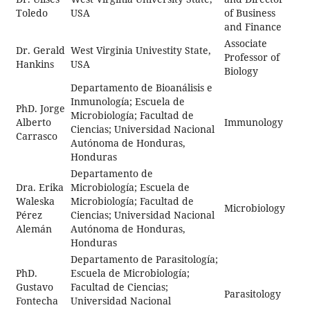
Toledo
USA
of Business
and Finance
Associate
Dr. Gerald
West Virginia Univestity State,
Professor of
Hankins
USA
Biology
Departamento de Bioanálisis e
Inmunología; Escuela de
PhD. Jorge
Microbiología; Facultad de
Alberto
Immunology
Ciencias; Universidad Nacional
Carrasco
Autónoma de Honduras,
Honduras
Departamento de
Dra. Erika
Microbiología; Escuela de
Waleska
Microbiología; Facultad de
Microbiology
Pérez
Ciencias; Universidad Nacional
Alemán
Autónoma de Honduras,
Honduras
Departamento de Parasitología;
PhD.
Escuela de Microbiología;
Gustavo
Facultad de Ciencias;
Parasitology
Fontecha
Universidad Nacional