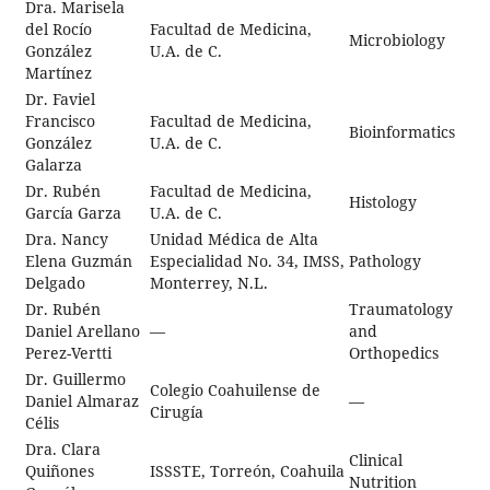
Dra. Marisela
del Rocío
Facultad de Medicina,
Microbiology
González
U.A. de C.
Martínez
Dr. Faviel
Francisco
Facultad de Medicina,
Bioinformatics
González
U.A. de C.
Galarza
Dr. Rubén
Facultad de Medicina,
Histology
García Garza
U.A. de C.
Dra. Nancy
Unidad Médica de Alta
Elena Guzmán
Especialidad No. 34, IMSS,
Pathology
Delgado
Monterrey, N.L.
Dr. Rubén
Traumatology
Daniel Arellano
—
and
Perez-Vertti
Orthopedics
Dr. Guillermo
Colegio Coahuilense de
Daniel Almaraz
—
Cirugía
Célis
Dra. Clara
Clinical
Quiñones
ISSSTE, Torreón, Coahuila
Nutrition