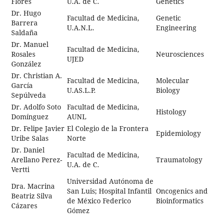
Flores
U.A. de C.
Genetics
Dr. Hugo
Facultad de Medicina,
Genetic
Barrera
U.A.N.L.
Engineering
Saldaña
Dr. Manuel
Facultad de Medicina,
Rosales
Neurosciences
UJED
González
Dr. Christian A.
Facultad de Medicina,
Molecular
García
U.AS.L.P.
Biology
Sepúlveda
Dr. Adolfo Soto
Facultad de Medicina,
Histology
Domínguez
AUNL
Dr. Felipe Javier
El Colegio de la Frontera
Epidemiology
Uribe Salas
Norte
Dr. Daniel
Facultad de Medicina,
Arellano Perez-
Traumatology
U.A. de C.
Vertti
Universidad Autónoma de
Dra. Macrina
San Luis; Hospital Infantil
Oncogenics and
Beatriz Silva
de México Federico
Bioinformatics
Cázares
Gómez