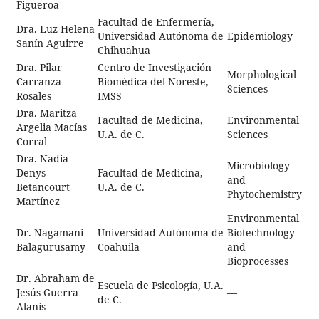
Figueroa
Facultad de Enfermería,
Dra. Luz Helena
Universidad Autónoma de
Epidemiology
Sanín Aguirre
Chihuahua
Dra. Pilar
Centro de Investigación
Morphological
Carranza
Biomédica del Noreste,
Sciences
Rosales
IMSS
Dra. Maritza
Facultad de Medicina,
Environmental
Argelia Macías
U.A. de C.
Sciences
Corral
Dra. Nadia
Microbiology
Denys
Facultad de Medicina,
and
Betancourt
U.A. de C.
Phytochemistry
Martínez
Environmental
Dr. Nagamani
Universidad Autónoma de
Biotechnology
Balagurusamy
Coahuila
and
Bioprocesses
Dr. Abraham de
Escuela de Psicología, U.A.
Jesús Guerra
—
de C.
Alanís