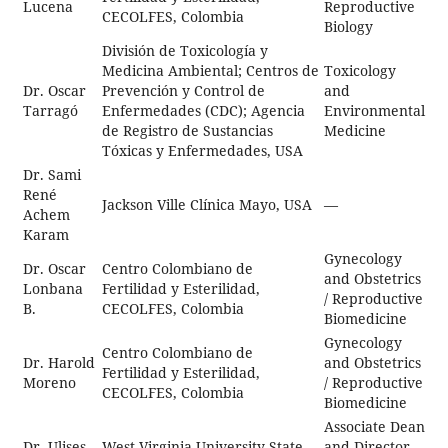
Lucena
Reproductive
CECOLFES, Colombia
Biology
División de Toxicología y
Medicina Ambiental; Centros de
Toxicology
Dr. Oscar
Prevención y Control de
and
Tarragó
Enfermedades (CDC); Agencia
Environmental
de Registro de Sustancias
Medicine
Tóxicas y Enfermedades, USA
Dr. Sami
René
Jackson Ville Clínica Mayo, USA
—
Achem
Karam
Gynecology
Dr. Oscar
Centro Colombiano de
and Obstetrics
Lonbana
Fertilidad y Esterilidad,
/ Reproductive
B.
CECOLFES, Colombia
Biomedicine
Gynecology
Centro Colombiano de
Dr. Harold
and Obstetrics
Fertilidad y Esterilidad,
Moreno
/ Reproductive
CECOLFES, Colombia
Biomedicine
Associate Dean
Dr. Ulises
West Virginia University State,
and Director