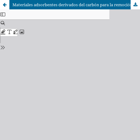
Materiales adsorbentes derivados del carbón para la remoción de colorantes de medios acuosos