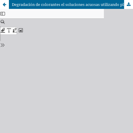
Degradación de colorantes el soluciones acuosas utilizando plasma jet atmosférico