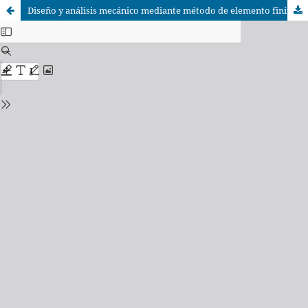
Diseño y análisis mecánico mediante método de elemento finito de una impresora 3D para el vaciado de concreto de bajo revenimiento mediante tornillo sinfín