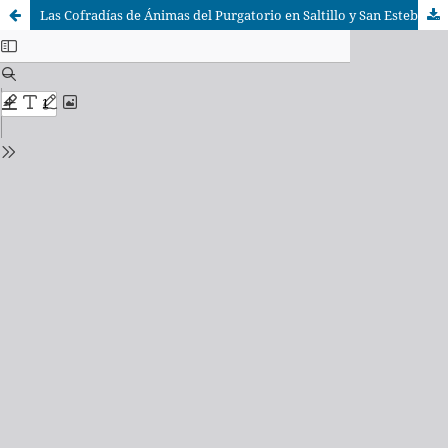
Las Cofradías de Ánimas del Purgatorio en Saltillo y San Esteban